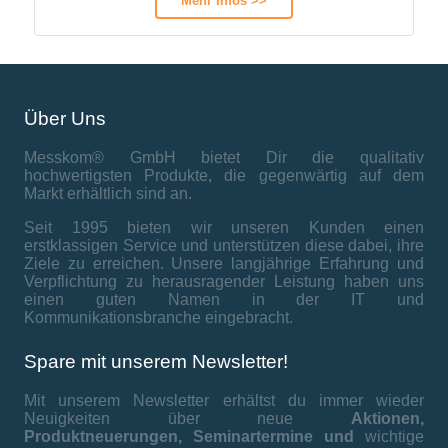
Mehr Infos >>
Über Uns
Messkom® GmbH bietet Dir die qualitativ
hochwertigsten Produkte, die gegenwärtig auf dem
Markt erhältlich sind an.
Seit 1995 bieten wir unseren Kunden einen
erstklassigen Service und unterstützen diese dabei, ihre
Ziele zu erreichen. Unsere langjährige Erfahrung und
Verpflichtung zu herausragender Leistung haben uns
einen guten Namen in der IT und
Kommunikationsbranche eingebracht.
Spare mit unserem Newsletter!
Mit unserem Newsletter erhältst du immer wieder
Neuigkeiten über neue
Aktionen,
Produktneuerungen,
Seminartermine und
wichtige