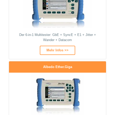
Der 6-in-1 Multitester: GbE + SyncE + E1 + Jitter +
Wander + Datacom
Mehr Infos >>
Albedo Ether.Giga