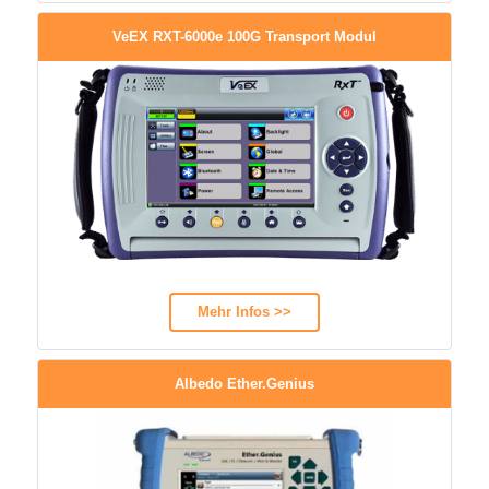
VeEX RXT-6000e 100G Transport Modul
Mehr Infos >>
Albedo Ether.Genius