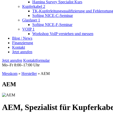
Hamina Survey Specialist Kurs
Kupferkabel
2
TK-Kupferleitungsqualifizierung und Fehlerortun
Softing NICE-C-Seminar
Glasfaser
1
Softing NICE-F-Seminar
VOIP
1
Workshop VoIP verstehen und messen
Blog / News
Finanzierung
Kontakt
Jetzt anrufen
Jetzt anrufen
Kontaktformular
Mo–Fr 8:00–17:00 Uhr
Messkom
»
Hersteller
»
AEM
AEM
AEM, Spezialist für Kupferkabe