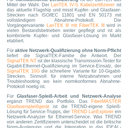
Mittel der Wahl. Der
LanTEK IV-S Kabelzertifizierer
ist
das aktuelle Flagship und misst Kupfer- und Glasfaser-
Strecken nach ISO/IEC 11801 und EN 50173 mit
vollständigem Abnahme-Protokoll. Die
Vorgängervariante
LanTEK III mit FiberTEK III
wird in
vielen Bestandsbetrieben weiter gepflegt und ist als
kombinierte Kupfer- und Glasfaser-Lösung im Markt
etabliert.
Für
aktive Netzwerk-Qualifizierung ohne Norm-Pflicht
liefert die SignalTEK-Familie die Antwort. Der
SignalTEK NT
ist der klassische Transmission-Tester für
Gigabit-Ethernet-Qualifizierung im Service-Einsatz, der
SignalTEK 10G
die schnellere Variante für 10-Gigabit-
Strecken. Sinnvoll für interne Netzabnahmen und
Troubleshooting wo kein normkonformes Abnahme-
Protokoll noetig ist.
Für
Glasfaser-Spleiß-Arbeit und Netzwerk-Analyse
ergänzt TREND das Portfolio. Das
FiberMASTER
Glasfaserspleißgerät
ist die TREND-eigene Spleiß-
Lösung für Service-Trupps, der
TREND LanExplorer
ein
Netzwerk-Analyzer für Ethernet-Service. Was TREND
von anderen Zertifizierern unterscheidet ist die britische
Norm-Auslegung und die Integration in das IDEAL-