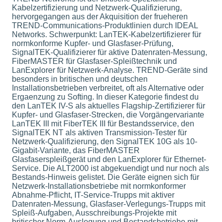
Kabelzertifizierung und Netzwerk-Qualifizierung,
hervorgegangen aus der Akquisition der frueheren
TREND-Communications-Produktlinien durch IDEAL
Networks. Schwerpunkt: LanTEK-Kabelzertifizierer für
normkonforme Kupfer- und Glasfaser-Prüfung,
SignalTEK-Qualifizierer für aktive Datenraten-Messung,
FiberMASTER für Glasfaser-Spleißtechnik und
LanExplorer für Netzwerk-Analyse. TREND-Geräte sind
besonders in britischen und deutschen
Installationsbetrieben verbreitet, oft als Alternative oder
Ergaenzung zu Softing. In dieser Kategorie findest du
den LanTEK IV-S als aktuelles Flagship-Zertifizierer für
Kupfer- und Glasfaser-Strecken, die Vorgängervariante
LanTEK III mit FiberTEK III für Bestandsservice, den
SignalTEK NT als aktiven Transmission-Tester für
Netzwerk-Qualifizierung, den SignalTEK 10G als 10-
Gigabit-Variante, das FiberMASTER
Glasfaserspleißgerät und den LanExplorer für Ethernet-
Service. Die ALT2000 ist abgekuendigt und nur noch als
Bestands-Hinweis gelistet. Die Geräte eignen sich für
Netzwerk-Installationsbetriebe mit normkonformer
Abnahme-Pflicht, IT-Service-Trupps mit aktiver
Datenraten-Messung, Glasfaser-Verlegungs-Trupps mit
Spleiß-Aufgaben, Ausschreibungs-Projekte mit
britischer Norm-Auslegung und Bestandsbetriebe mit