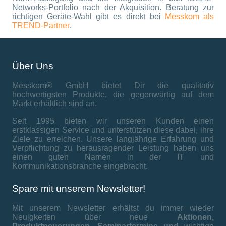
Networks-Portfolio nach der Akquisition. Beratung zur
richtigen Geräte-Wahl gibt es direkt bei
Messkom als
TREND-Partner
.
Über Uns
Messkom® GmbH bietet Dir die qualitativ
hochwertigsten Produkte, die gegenwärtig auf dem
Markt erhältlich sind an.
Seit 1995 bieten wir unseren Kunden einen
erstklassigen Service und unterstützen diese dabei, ihre
Ziele zu erreichen. Unsere langjährige Erfahrung und
Verpflichtung zu herausragender Leistung haben uns
einen guten Namen in der IT und
Kommunikationsbranche eingebracht.
Spare mit unserem Newsletter!
Mit unserem Newsletter erhältst du immer wieder
Neuigkeiten über neue
Aktionen,