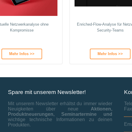
rtuelle Netzwerkanalyse ohne
Enriched‑Flow‑Analyse für Netz
Kompromisse
Security‑Teams
Mehr Infos >>
Mehr Infos >>
Spare mit unserem Newsletter!
Ko
Mit unserem Newsletter erhältst du immer wieder
Tel
Neuigkeiten über neue
Aktionen,
Fax
Produktneuerungen,
Seminartermine und
wichtige technische Informationen zu deinen
Ema
Produkten.