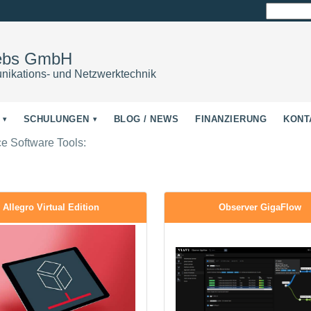
Suchen
nach:
iebs GmbH
nikations- und Netzwerktechnik
SCHULUNGEN
BLOG / NEWS
FINANZIERUNG
KONT
e Software Tools:
Allegro Virtual Edition
Observer GigaFlow