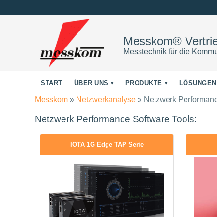
Messkom® Vertr
Messtechnik für die Kommu
START
ÜBER UNS
PRODUKTE
LÖSUNGEN
Messkom
»
Netzwerkanalyse
»
Netzwerk Performanc
Netzwerk Performance Software Tools:
IOTA 1G Edge TAP Serie