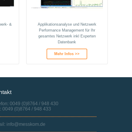
werk‑ &
Applikationsanalyse und Netzwerk
Performance Management für Ihr
gesamtes Netzwerk inkl Experten
Datenbank
Mehr Infos >>
ntakt
efon: 0049 (0)8764 / 948 430
: 0049 (0)8764 / 948 433
il: info@messkom.de