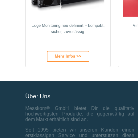
Edge Monitoring neu definiert – kompakt,
Vi
sicher, zuverlässig.
Mehr Infos >>
Über Uns
Messkom® GmbH bietet Dir die qualitativ
hochwertigsten Produkte, die gegenwärtig auf
dem Markt erhältlich sind an.
Seit 1995 bieten wir unseren Kunden einen
erstklassigen Service und unterstützen diese