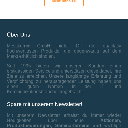
Mehr Infos >>
Über Uns
Messkom® GmbH bietet Dir die qualitativ
hochwertigsten Produkte, die gegenwärtig auf dem
Markt erhältlich sind an.
Seit 1995 bieten wir unseren Kunden einen
erstklassigen Service und unterstützen diese dabei, ihre
Ziele zu erreichen. Unsere langjährige Erfahrung und
Verpflichtung zu herausragender Leistung haben uns
einen guten Namen in der IT und
Kommunikationsbranche eingebracht.
Spare mit unserem Newsletter!
Mit unserem Newsletter erhältst du immer wieder
Neuigkeiten über neue
Aktionen,
Produktneuerungen,
Seminartermine und
wichtige