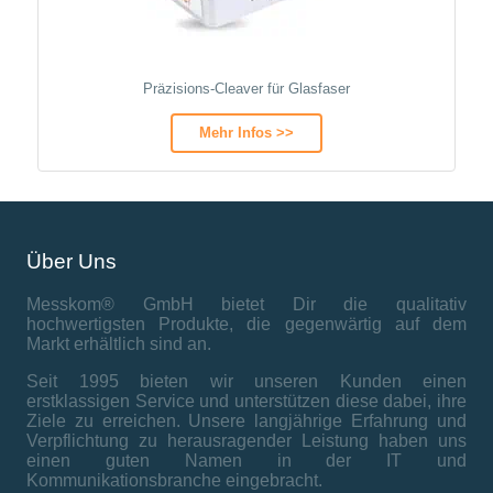
Präzisions-Cleaver für Glasfaser
Mehr Infos >>
Über Uns
Messkom® GmbH bietet Dir die qualitativ
hochwertigsten Produkte, die gegenwärtig auf dem
Markt erhältlich sind an.
Seit 1995 bieten wir unseren Kunden einen
erstklassigen Service und unterstützen diese dabei, ihre
Ziele zu erreichen. Unsere langjährige Erfahrung und
Verpflichtung zu herausragender Leistung haben uns
einen guten Namen in der IT und
Kommunikationsbranche eingebracht.