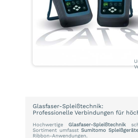
U
V
Glasfaser-Spleißtechnik:
Professionelle Verbindungen für hö
Hochwertige
Glasfaser-Spleißtechnik
scha
Sortiment umfasst
Sumitomo Spleißgerät
Ribbon-Anwendungen.