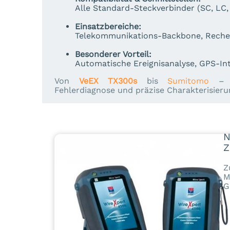
Alle Standard-Steckverbinder (SC, LC
Einsatzbereiche:
Telekommunikations-Backbone, Reche
Besonderer Vorteil:
Automatische Ereignisanalyse, GPS-In
Von
VeEX TX300s
bis
Sumitomo
– 
Fehlerdiagnose und präzise Charakterisieru
N
Z
Z
M
G