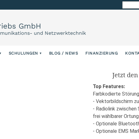
Suche
nach:
riebs GmbH
mmunikations- und Netzwerktechnik
SCHULUNGEN
BLOG / NEWS
FINANZIERUNG
KONT
Jetzt de
Top Features:
Farbkodierte Störun
- Vektorbildschirm z
- Radiolink zwischen
frei wählbarer Ortun
- Optionale Bluetoot
- Optionale EMS Mark