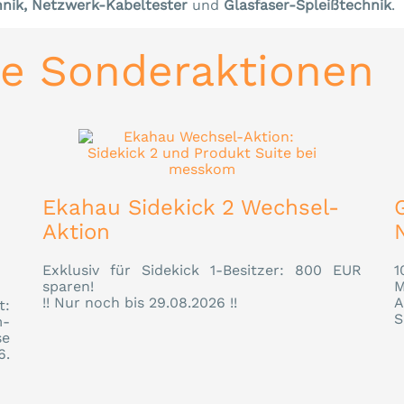
nik, Netzwerk-Kabeltester
und
Glasfaser-Spleißtechnik
.
le Sonderaktionen
Ekahau Sidekick 2 Wechsel-
Aktion
Exklusiv für Sidekick 1-Besitzer: 800 EUR
1
sparen!
M
!! Nur noch bis 29.08.2026 !!
A
t:
S
m-
se
6.