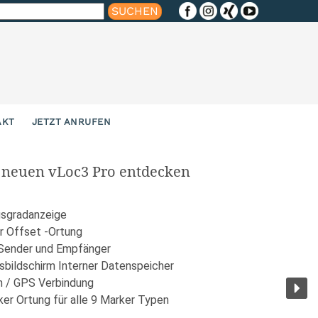
n
AKT
JETZT ANRUFEN
n neuen vLoc3 Pro entdecken
gsgradanzeige
ur Offset -Ortung
 Sender und Empfänger
gsbildschirm Interner Datenspeicher
h / GPS Verbindung
er Ortung für alle 9 Marker Typen