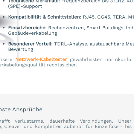
Technische Merkmale:
Frequenzbereich bis 3 GHz, 40 G
(SPE)-Support
Kompatibilität & Schnittstellen:
RJ45, GG45, TERA, M12
Einsatzbereiche:
Rechenzentren, Smart Buildings, Indu
Gebäudeverkabelung
Besonderer Vorteil:
TDRL-Analyse, austauschbare Mess
Bewertung
nsere
Netzwerk-Kabeltester
gewährleisten normkonfor
erkabelungsqualität rechtssicher.
chste Ansprüche
fft verlustarme, dauerhafte Verbindungen. Unser
e
, Cleaver und komplettes Zubehör für Einzelfaser- bis