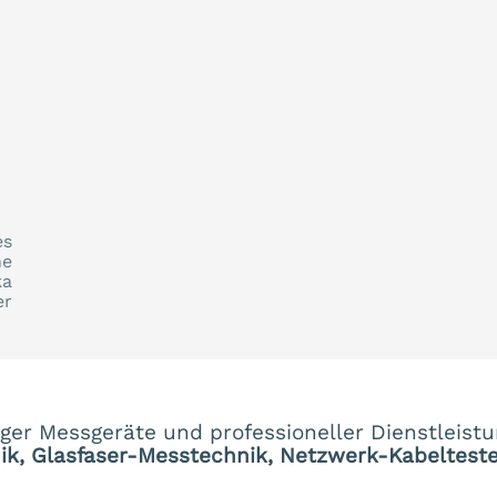
es
ne
ka
er
er Messgeräte und professioneller Dienstleistu
, Glasfaser-Messtechnik, Netzwerk-Kabelteste