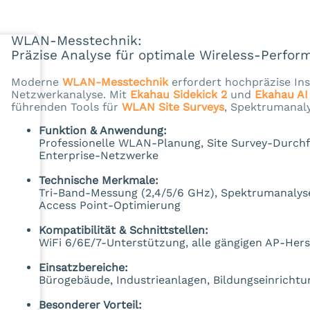
WLAN-Messtechnik:
Präzise Analyse für optimale Wireless-Perfor
Moderne
WLAN-Messtechnik
erfordert hochpräzise Ins
Netzwerkanalyse. Mit
Ekahau Sidekick 2
und
Ekahau AI
führenden Tools für
WLAN Site Surveys
, Spektrumanal
Funktion & Anwendung:
Professionelle WLAN-Planung, Site Survey-Durch
Enterprise-Netzwerke
Technische Merkmale:
Tri-Band-Messung (2,4/5/6 GHz), Spektrumanalyse 
Access Point-Optimierung
Kompatibilität & Schnittstellen:
WiFi 6/6E/7-Unterstützung, alle gängigen AP-Herst
Einsatzbereiche:
Bürogebäude, Industrieanlagen, Bildungseinrichtu
Besonderer Vorteil: