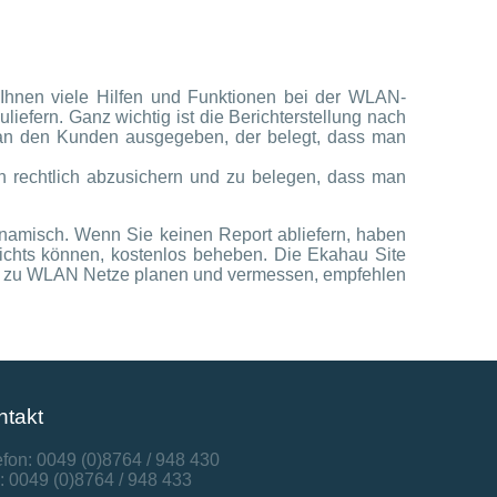
Ihnen viele Hilfen und Funktionen bei der WLAN-
liefern. Ganz wichtig ist die Berichterstellung nach
rt an den Kunden ausgegeben, der belegt, dass man
 rechtlich abzusichern und zu belegen, dass man
dynamisch. Wenn Sie keinen Report abliefern, haben
nichts können, kostenlos beheben. Die Ekahau Site
 und zu WLAN Netze planen und vermessen, empfehlen
ntakt
efon: 0049 (0)8764 / 948 430
: 0049 (0)8764 / 948 433