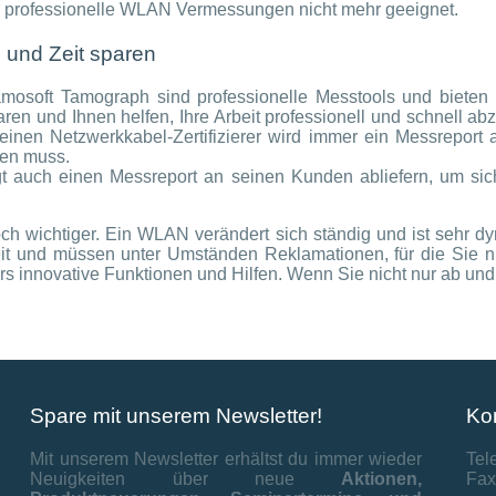
für professionelle WLAN Vermessungen nicht mehr geeignet.
 und Zeit sparen
soft Tamograph sind professionelle Messtools und bieten 
en und Ihnen helfen, Ihre Arbeit professionell und schnell abzu
i einen Netzwerkkabel-Zertifizierer wird immer ein Messrepo
eren muss.
uch einen Messreport an seinen Kunden abliefern, um sich
ch wichtiger. Ein WLAN verändert sich ständig und ist sehr 
rbeit und müssen unter Umständen Reklamationen, für die Sie 
ders innovative Funktionen und Hilfen. Wenn Sie nicht nur ab
Spare mit unserem Newsletter!
Ko
Mit unserem Newsletter erhältst du immer wieder
Tel
Neuigkeiten über neue
Aktionen,
Fax