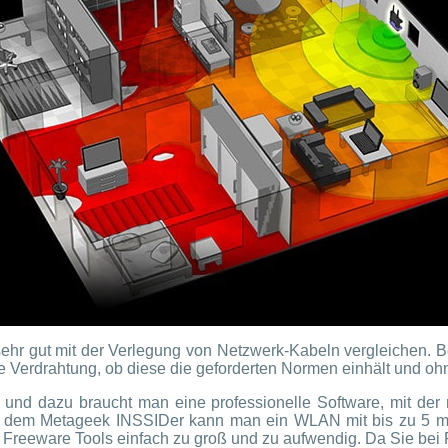
 gut mit der Verlegung von Netzwerk-Kabeln vergleichen. B
 Verdrahtung, ob diese die geforderten Normen einhält und ohn
d dazu braucht man eine professionelle Software, mit der 
dem Metageek INSSIDer kann man ein WLAN mit bis zu 5 max
t Freeware Tools einfach zu groß und zu aufwendig. Da Sie bei