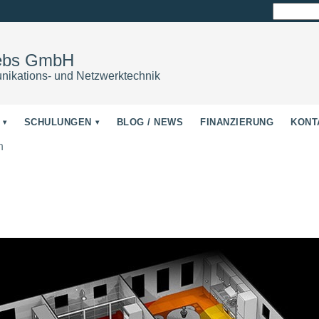
Suchen
nach:
iebs GmbH
nikations- und Netzwerktechnik
SCHULUNGEN
BLOG / NEWS
FINANZIERUNG
KONT
n