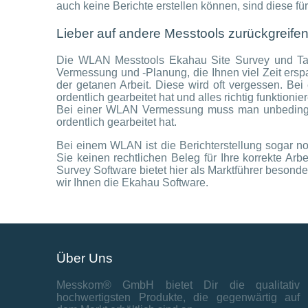
auch keine Berichte erstellen können, sind diese 
Lieber auf andere Messtools zurückgreifen
Die WLAN Messtools Ekahau Site Survey und Tamo
Vermessung und -Planung, die Ihnen viel Zeit erspar
der getanen Arbeit. Diese wird oft vergessen. Be
ordentlich gearbeitet hat und alles richtig funktioni
Bei einer WLAN Vermessung muss man unbedingt a
ordentlich gearbeitet hat.
Bei einem WLAN ist die Berichterstellung sogar no
Sie keinen rechtlichen Beleg für Ihre korrekte A
Survey Software bietet hier als Marktführer beson
wir Ihnen die Ekahau Software.
Über Uns
Messkom® GmbH bietet Dir die qualitativ
hochwertigsten Produkte, die gegenwärtig auf