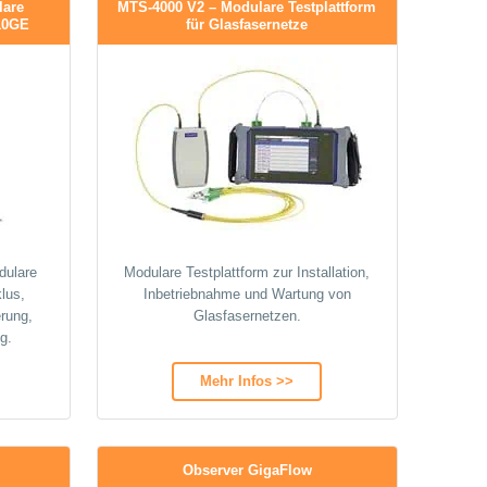
lare
MTS-4000 V2 – Modulare Testplattform
 10GE
für Glasfasernetze
dulare
Modulare Testplattform zur Installation,
lus,
Inbetriebnahme und Wartung von
erung,
Glasfasernetzen.
g.
Mehr Infos >>
Observer GigaFlow