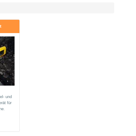
t
el- und
ät für
ne.