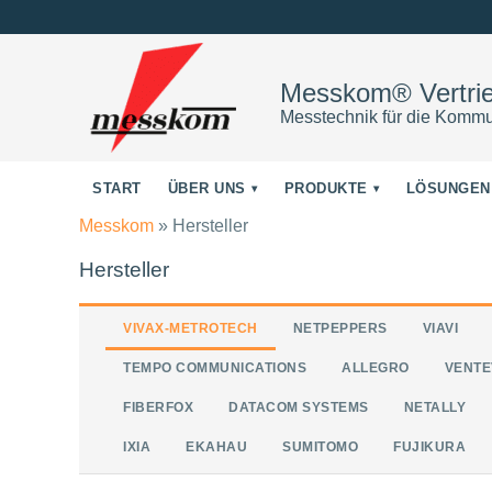
Messkom® Vertr
Messtechnik für die Kommu
START
ÜBER UNS
PRODUKTE
LÖSUNGEN
Messkom
»
Hersteller
Hersteller
VIVAX-METROTECH
NETPEPPERS
VIAVI
TEMPO COMMUNICATIONS
ALLEGRO
VENTE
FIBERFOX
DATACOM SYSTEMS
NETALLY
IXIA
EKAHAU
SUMITOMO
FUJIKURA