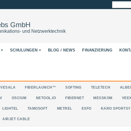
Suchen
nach:
iebs GmbH
nikations- und Netzwerktechnik
SCHULUNGEN
BLOG / NEWS
FINANZIERUNG
KONT
VESALA
FIBERLAUNCH™
SOFTING
TELETECH
ALBE
V
OSCIUM
NETOOL.IO
FIBERNET
MESSKOM
VEE
LIGHTEL
TAMOSOFT
METREL
EXFO
KARO SPORTSY
AIRJET CABLE