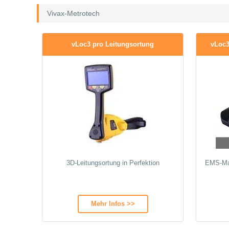
Vivax-Metrotech
vLoc3 pro Leitungsortung
vLoc3
3D‑Leitungsortung in Perfektion
EMS-Mar
Mehr Infos >>