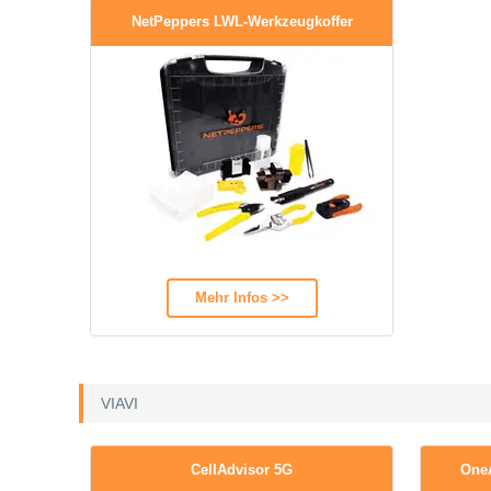
NetPeppers LWL-Werkzeugkoffer
Mehr Infos >>
VIAVI
CellAdvisor 5G
OneA