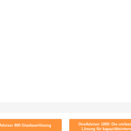
OneAdvisor 1000: Die umfas
dvisor 800 Glasfaserlösung
Lösung für kapazitätsinten