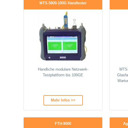
MTS-5800-100G Handtester
Handliche modulare Netzwerk-
MTS-
Testplattform bis 100GE
Glasfa
Wartu
Mehr Infos >>
FTH-9000
Ag