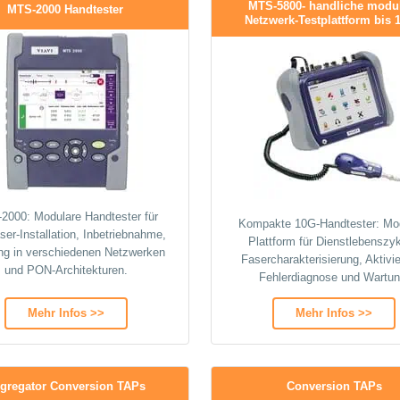
MTS-5800- handliche modu
MTS-2000 Handtester
Netzwerk-Testplattform bis
2000: Modulare Handtester für
Kompakte 10G-Handtester: Mo
ser-Installation, Inbetriebnahme,
Plattform für Dienstlebenszyk
ng in verschiedenen Netzwerken
Fasercharakterisierung, Aktivi
und PON-Architekturen.
Fehlerdiagnose und Wartun
Mehr Infos >>
Mehr Infos >>
gregator Conversion TAPs
Conversion TAPs