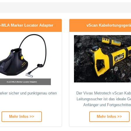
-MLA Marker Locator Adapter
vScan Kabelortungsgerä
ker sicher und punktgenau orten
Der Vivax Metrotech vScan Kab
Leitungssucher ist das ideale Ger
Anfänger und Fortgeschritte
Mehr Infos >>
Mehr Infos >>