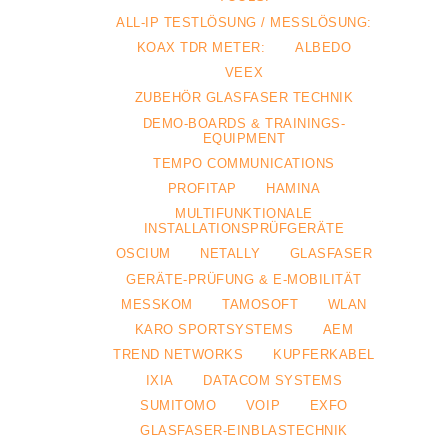
ALL-IP TESTLÖSUNG / MESSLÖSUNG:
KOAX TDR METER:
ALBEDO
VEEX
ZUBEHÖR GLASFASER TECHNIK
DEMO-BOARDS & TRAININGS-
EQUIPMENT
TEMPO COMMUNICATIONS
PROFITAP
HAMINA
MULTIFUNKTIONALE
INSTALLATIONSPRÜFGERÄTE
OSCIUM
NETALLY
GLASFASER
GERÄTE-PRÜFUNG & E-MOBILITÄT
MESSKOM
TAMOSOFT
WLAN
KARO SPORTSYSTEMS
AEM
TREND NETWORKS
KUPFERKABEL
IXIA
DATACOM SYSTEMS
SUMITOMO
VOIP
EXFO
GLASFASER-EINBLASTECHNIK