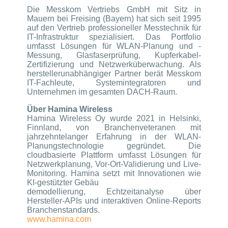
Die Messkom Vertriebs GmbH mit Sitz in
Mauern bei Freising (Bayern) hat sich seit 1995
auf den Vertrieb professioneller Messtechnik für
IT-Infrastruktur spezialisiert. Das Portfolio
umfasst Lösungen für WLAN-Planung und -
Messung, Glasfaserprüfung, Kupferkabel-
Zertifizierung und Netzwerküberwachung. Als
herstellerunabhängiger Partner berät Messkom
IT-Fachleute, Systemintegratoren und
Unternehmen im gesamten DACH-Raum.
Über Hamina Wireless
Hamina Wireless Oy wurde 2021 in Helsinki,
Finnland, von Branchenveteranen mit
jahrzehntelanger Erfahrung in der WLAN-
Planungstechnologie gegründet. Die
cloudbasierte Plattform umfasst Lösungen für
Netzwerkplanung, Vor-Ort-Validierung und Live-
Monitoring. Hamina setzt mit Innovationen wie
KI-gestützter Gebäu
demodellierung, Echtzeitanalyse über
Hersteller-APIs und interaktiven Online-Reports
Branchenstandards.
www.hamina.com