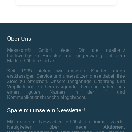
Über Uns
Messkom® GmbH bietet Dir die qualitativ
hochwertigsten Produkte, die gegenwärtig auf dem
Markt erhältlich sind an.
Seit 1995 bieten wir unseren Kunden einen
erstklassigen Service und unterstützen diese dabei, ihre
Ziele zu erreichen. Unsere langjährige Erfahrung und
Verpflichtung zu herausragender Leistung haben uns
einen guten Namen in der IT und
Kommunikationsbranche eingebracht.
Spare mit unserem Newsletter!
Mit unserem Newsletter erhältst du immer wieder
Neuigkeiten über neue
Aktionen,