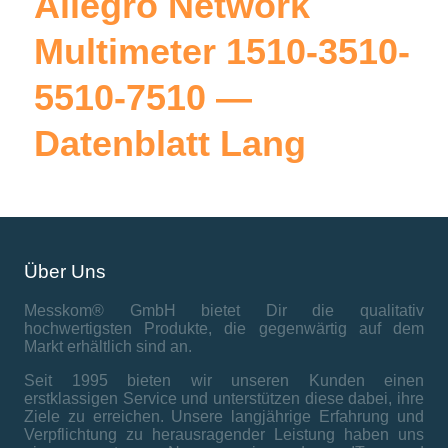
Allegro Network
Multimeter 1510-3510-
5510-7510 —
Datenblatt Lang
Über Uns
Messkom® GmbH bietet Dir die qualitativ
hochwertigsten Produkte, die gegenwärtig auf dem
Markt erhältlich sind an.
Seit 1995 bieten wir unseren Kunden einen
erstklassigen Service und unterstützen diese dabei, ihre
Ziele zu erreichen. Unsere langjährige Erfahrung und
Verpflichtung zu herausragender Leistung haben uns