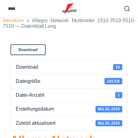
Messkom
»
Allegro Network Multimeter 1510-3510-5510-
7510 — Datenblatt Lang
Download
Download
18
Dateigröße
145 KB
Datei-Anzahl
1
Erstellungsdatum
Mai 20, 2026
Zuletzt aktualisiert
Mai 20, 2026