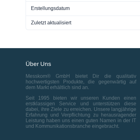
Erstellungsdatum
Zuletzt aktualisiert
Über Uns
Messkom® GmbH bietet Dir die qualitativ
hochwertigsten Produkte, die gegenwärtig auf
dem Markt erhältlich sind an.
Seit 1995 bieten wir unseren Kunden einen
erstklassigen Service und unterstützen diese
dabei, ihre Ziele zu erreichen. Unsere langjährige
Erfahrung und Verpflichtung zu herausragender
Leistung haben uns einen guten Namen in der IT
und Kommunikationsbranche eingebracht.