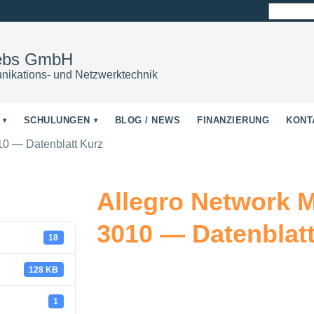
Suchen
nach:
iebs GmbH
nikations- und Netzwerktechnik
SCHULUNGEN
BLOG / NEWS
FINANZIERUNG
KONT
10 — Datenblatt Kurz
Allegro Network M
3010 — Datenblat
18
128 KB
1