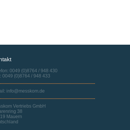
ntakt
efon: 0049 (0)8764 / 948 430
: 0049 (0)8764 / 948 433
il: info@messkom.de
skom Vertriebs GmbH
renring 38
19 Mauern
tschland