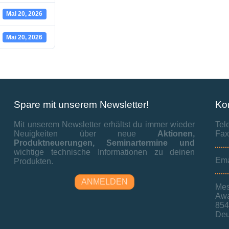
Mai 20, 2026
Mai 20, 2026
Spare mit unserem Newsletter!
Ko
Mit unserem Newsletter erhältst du immer wieder
Tel
Neuigkeiten über neue
Aktionen,
Fax
Produktneuerungen,
Seminartermine und
wichtige technische Informationen zu deinen
Ema
Produkten.
ANMELDEN
Mes
Awa
854
Deu