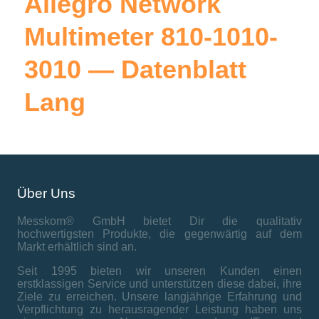
Allegro Network
Multimeter 810-1010-
3010 — Datenblatt
Lang
Über Uns
Messkom® GmbH bietet Dir die qualitativ
hochwertigsten Produkte, die gegenwärtig auf dem
Markt erhältlich sind an.
Seit 1995 bieten wir unseren Kunden einen
erstklassigen Service und unterstützen diese dabei, ihre
Ziele zu erreichen. Unsere langjährige Erfahrung und
Verpflichtung zu herausragender Leistung haben uns