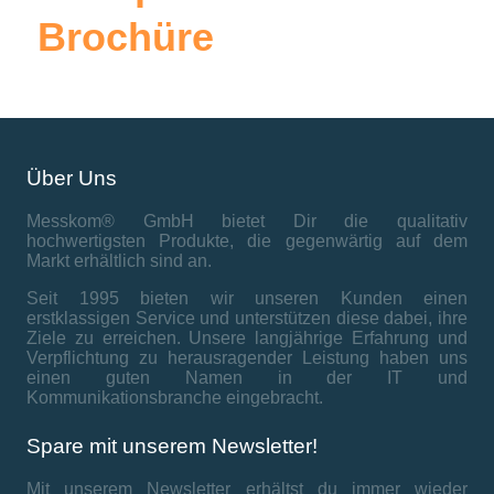
Brochüre
Über Uns
Messkom® GmbH bietet Dir die qualitativ
hochwertigsten Produkte, die gegenwärtig auf dem
Markt erhältlich sind an.
Seit 1995 bieten wir unseren Kunden einen
erstklassigen Service und unterstützen diese dabei, ihre
Ziele zu erreichen. Unsere langjährige Erfahrung und
Verpflichtung zu herausragender Leistung haben uns
einen guten Namen in der IT und
Kommunikationsbranche eingebracht.
Spare mit unserem Newsletter!
Mit unserem Newsletter erhältst du immer wieder