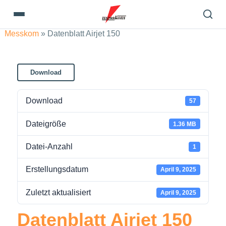
Messkom
»
Datenblatt Airjet 150
Download
Download
57
Dateigröße
1.36 MB
Datei-Anzahl
1
Erstellungsdatum
April 9, 2025
Zuletzt aktualisiert
April 9, 2025
Datenblatt Airjet 150