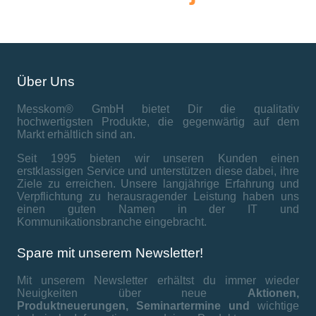
Über Uns
Messkom® GmbH bietet Dir die qualitativ
hochwertigsten Produkte, die gegenwärtig auf dem
Markt erhältlich sind an.
Seit 1995 bieten wir unseren Kunden einen
erstklassigen Service und unterstützen diese dabei, ihre
Ziele zu erreichen. Unsere langjährige Erfahrung und
Verpflichtung zu herausragender Leistung haben uns
einen guten Namen in der IT und
Kommunikationsbranche eingebracht.
Spare mit unserem Newsletter!
Mit unserem Newsletter erhältst du immer wieder
Neuigkeiten über neue
Aktionen,
Produktneuerungen,
Seminartermine und
wichtige