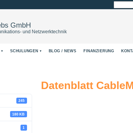
Suchen
nach:
iebs GmbH
nikations- und Netzwerktechnik
SCHULUNGEN
BLOG / NEWS
FINANZIERUNG
KONT
Datenblatt CableM
245
180 KB
1