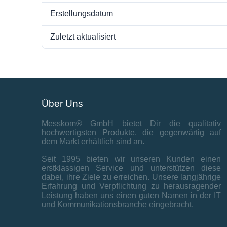
Erstellungsdatum
Zuletzt aktualisiert
Über Uns
Messkom® GmbH bietet Dir die qualitativ
hochwertigsten Produkte, die gegenwärtig auf
dem Markt erhältlich sind an.
Seit 1995 bieten wir unseren Kunden einen
erstklassigen Service und unterstützen diese
dabei, ihre Ziele zu erreichen. Unsere langjährige
Erfahrung und Verpflichtung zu herausragender
Leistung haben uns einen guten Namen in der IT
und Kommunikationsbranche eingebracht.