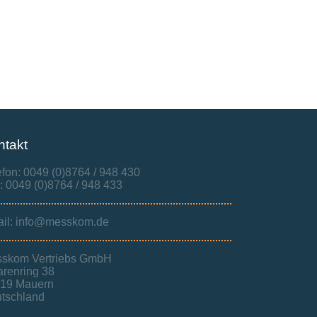
ntakt
efon: 0049 (0)8764 / 948 430
: 0049 (0)8764 / 948 433
il: info@messkom.de
skom Vertriebs GmbH
renring 38
19 Mauern
tschland