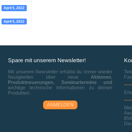
April 5, 2022
April 5, 2022
Spare mit unserem Newsletter!
Ko
Mit unserem Newsletter erhältst du immer wieder
Tel
Neuigkeiten über neue
Aktionen,
Fax
Produktneuerungen,
Seminartermine und
wichtige technische Informationen zu deinen
Ema
Produkten.
ANMELDEN
Mes
Awa
854
Deu