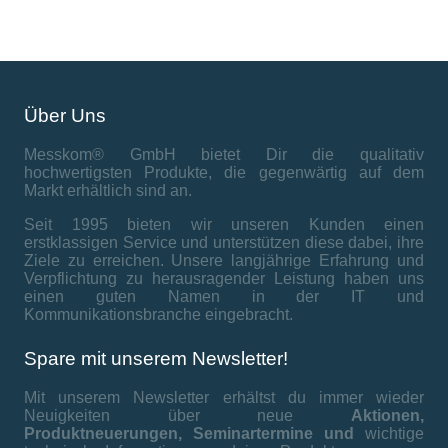
Über Uns
Messkom® GmbH bietet Dir die qualitativ
hochwertigsten Produkte, die gegenwärtig auf dem
Markt erhältlich sind an.
Seit 1995 bieten wir unseren Kunden einen
erstklassigen Service und unterstützen diese dabei, ihre
Ziele zu erreichen. Unsere langjährige Erfahrung und
Verpflichtung zu herausragender Leistung haben uns
einen guten Namen in der IT und
Kommunikationsbranche eingebracht.
Spare mit unserem Newsletter!
Mit unserem Newsletter erhältst du immer wieder
Neuigkeiten über neue
Aktionen,
Produktneuerungen,
Seminartermine und
wichtige