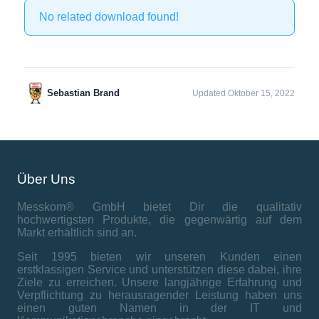
No related download found!
Sebastian Brand
Updated Oktober 15, 2022
Über Uns
Messkom® GmbH bietet Dir die qualitativ
hochwertigsten Produkte, die gegenwärtig auf dem
Markt erhältlich sind an.
Seit 1995 bieten wir unseren Kunden einen
erstklassigen Service und unterstützen diese dabei, ihre
Ziele zu erreichen. Unsere langjährige Erfahrung und
Verpflichtung zu herausragender Leistung haben uns
einen guten Namen in der IT und