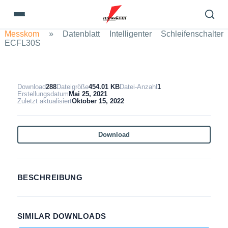
Messkom
»
Datenblatt Intelligenter Schleifenschalter
ECFL30S
Download
288
Dateigröße
454.01 KB
Datei-Anzahl
1
Erstellungsdatum
Mai 25, 2021
Zuletzt aktualisiert
Oktober 15, 2022
Download
BESCHREIBUNG
SIMILAR DOWNLOADS