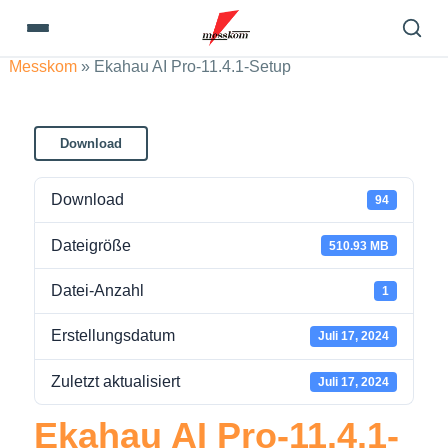
Messkom
»
Ekahau AI Pro-11.4.1-Setup
Download
Download
94
Dateigröße
510.93 MB
Datei-Anzahl
1
Erstellungsdatum
Juli 17, 2024
Zuletzt aktualisiert
Juli 17, 2024
Ekahau AI Pro-11.4.1-