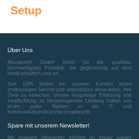
Setup
Über Uns
Messkom® GmbH bietet Dir die qualitativ
hochwertigsten Produkte, die gegenwärtig auf dem
Markt erhältlich sind an.
Seit 1995 bieten wir unseren Kunden einen
erstklassigen Service und unterstützen diese dabei, ihre
Ziele zu erreichen. Unsere langjährige Erfahrung und
Verpflichtung zu herausragender Leistung haben uns
einen guten Namen in der IT und
Kommunikationsbranche eingebracht.
Spare mit unserem Newsletter!
Mit unserem Newsletter erhältst du immer wieder