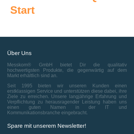
Start
Über Uns
Messkom® GmbH bietet Dir die qualitativ
hochwertigsten Produkte, die gegenwärtig auf dem
Markt erhältlich sind an.
Seit 1995 bieten wir unseren Kunden einen
erstklassigen Service und unterstützen diese dabei, ihre
Ziele zu erreichen. Unsere langjährige Erfahrung und
Verpflichtung zu herausragender Leistung haben uns
einen guten Namen in der IT und
Kommunikationsbranche eingebracht.
Spare mit unserem Newsletter!