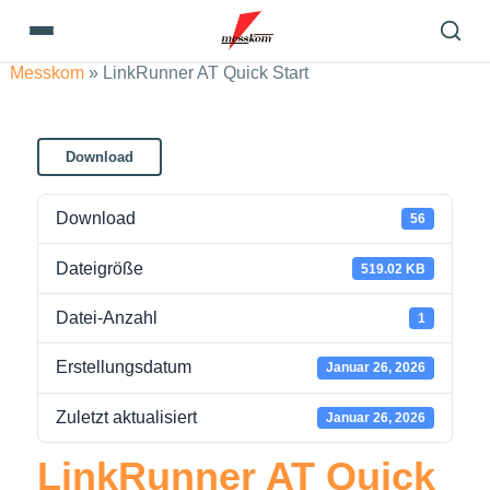
Messkom
»
LinkRunner AT Quick Start
Download
Download
56
Dateigröße
519.02 KB
Datei-Anzahl
1
Erstellungsdatum
Januar 26, 2026
Zuletzt aktualisiert
Januar 26, 2026
LinkRunner AT Quick