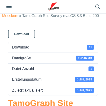
Messkom
»
TamoGraph Site Survey macOS 8.3 Build 200
Download
Download
41
Dateigröße
152.46 MB
Datei-Anzahl
1
Erstellungsdatum
Juli 8, 2025
Zuletzt aktualisiert
Juli 8, 2025
TamoGraph Site