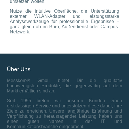
umsetzen wollen.
Nutze die intuitive Oberfläche, die Unterstützung
externer WLAN-Adapter und leistungsstarke
Analysewerkzeuge für professionelle Ergebnisse –
ganz gleich ob im Büro, Außendienst oder Campus-
Netzwerk.
Über Uns
Messkom® GmbH bietet Dir die qualitativ
hochwertigsten Produkte, die gegenwärtig auf dem
Markt erhältlich sind an.
Seit 1995 bieten wir unseren Kunden einen
erstklassigen Service und unterstützen diese dabei, ihre
Ziele zu erreichen. Unsere langjährige Erfahrung und
Verpflichtung zu herausragender Leistung haben uns
einen guten Namen in der IT und
Kommunikationsbranche eingebracht.