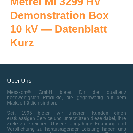
Metrel MI 3299 HV
Demonstration Box
10 kV — Datenblatt
Kurz
Über Uns
Messkom® GmbH bietet Dir die qualitativ
hochwertigsten Produkte, die gegenwärtig auf dem
Markt erhältlich sind an.
Seit 1995 bieten wir unseren Kunden einen
erstklassigen Service und unterstützen diese dabei, ihre
Ziele zu erreichen. Unsere langjährige Erfahrung und
Verpflichtung zu herausragender Leistung haben uns