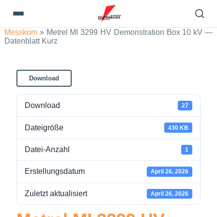
Messkom
»
Metrel MI 3299 HV Demonstration Box 10 kV —
Datenblatt Kurz
Download
Download
27
Dateigröße
430 KB
Datei-Anzahl
1
Erstellungsdatum
April 26, 2026
Zuletzt aktualisiert
April 26, 2026