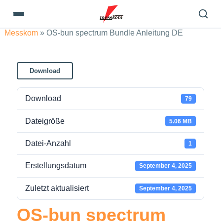
Messkom
»
OS-bun spectrum Bundle Anleitung DE
Download
Download
79
Dateigröße
5.06 MB
Datei-Anzahl
1
Erstellungsdatum
September 4, 2025
Zuletzt aktualisiert
September 4, 2025
OS-bun spectrum