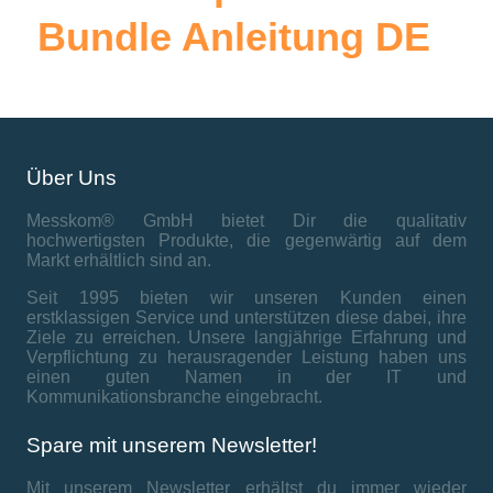
Bundle Anleitung DE
Über Uns
Messkom® GmbH bietet Dir die qualitativ
hochwertigsten Produkte, die gegenwärtig auf dem
Markt erhältlich sind an.
Seit 1995 bieten wir unseren Kunden einen
erstklassigen Service und unterstützen diese dabei, ihre
Ziele zu erreichen. Unsere langjährige Erfahrung und
Verpflichtung zu herausragender Leistung haben uns
einen guten Namen in der IT und
Kommunikationsbranche eingebracht.
Spare mit unserem Newsletter!
Mit unserem Newsletter erhältst du immer wieder