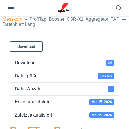
Messkom
»
ProfiTap Booster C8R-X1 Aggregator TAP —
Datenblatt Lang
Download
Download
24
Dateigröße
123 KB
Datei-Anzahl
1
Erstellungsdatum
Mai 15, 2026
Zuletzt aktualisiert
Mai 15, 2026