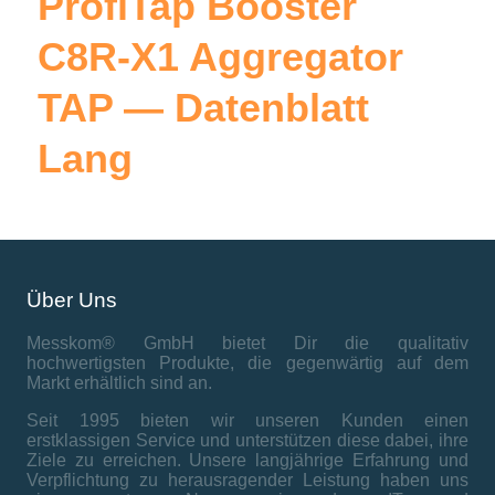
ProfiTap Booster
C8R-X1 Aggregator
TAP — Datenblatt
Lang
Über Uns
Messkom® GmbH bietet Dir die qualitativ
hochwertigsten Produkte, die gegenwärtig auf dem
Markt erhältlich sind an.
Seit 1995 bieten wir unseren Kunden einen
erstklassigen Service und unterstützen diese dabei, ihre
Ziele zu erreichen. Unsere langjährige Erfahrung und
Verpflichtung zu herausragender Leistung haben uns