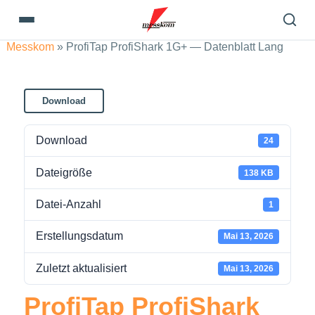
Messkom
»
ProfiTap ProfiShark 1G+ — Datenblatt Lang
Download
Download
24
Dateigröße
138 KB
Datei-Anzahl
1
Erstellungsdatum
Mai 13, 2026
Zuletzt aktualisiert
Mai 13, 2026
ProfiTap ProfiShark