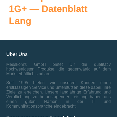
1G+ — Datenblatt
Lang
Über Uns
Messkom® GmbH bietet Dir die qualitativ
hochwertigsten Produkte, die gegenwärtig auf dem
Markt erhältlich sind an.
Seit 1995 bieten wir unseren Kunden einen
erstklassigen Service und unterstützen diese dabei, ihre
Ziele zu erreichen. Unsere langjährige Erfahrung und
Verpflichtung zu herausragender Leistung haben uns
einen guten Namen in der IT und
Kommunikationsbranche eingebracht.