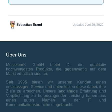
Sebastian Brand
Updated Juni 29, 2020
Über Uns
Messkom® GmbH bietet Dir die qualitativ
hochwertigsten Produkte, die gegenwärtig auf dem
Markt erhältlich sind an.
Seit 1995 bieten wir unseren Kunden einen
erstklassigen Service und unterstützen diese dabei, ihre
Ziele zu erreichen. Unsere langjährige Erfahrung und
Verpflichtung zu herausragender Leistung haben uns
einen guten Namen in der IT und
Kommunikationsbranche eingebracht.