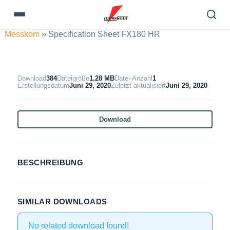
Messkom
»
Specification Sheet FX180 HR
Download
384
Dateigröße
1.28 MB
Datei-Anzahl
1
Erstellungsdatum
Juni 29, 2020
Zuletzt aktualisiert
Juni 29, 2020
Download
BESCHREIBUNG
SIMILAR DOWNLOADS
No related download found!