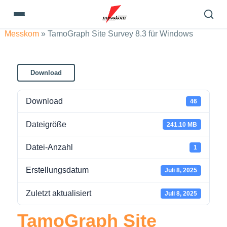
Messkom
»
TamoGraph Site Survey 8.3 für Windows
Download
Download
46
Dateigröße
241.10 MB
Datei-Anzahl
1
Erstellungsdatum
Juli 8, 2025
Zuletzt aktualisiert
Juli 8, 2025
TamoGraph Site