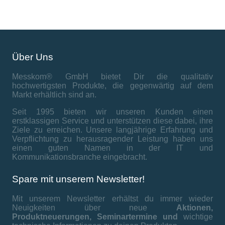
Über Uns
Messkom® GmbH bietet Dir die qualitativ
hochwertigsten Produkte, die gegenwärtig auf dem
Markt erhältlich sind an.
Seit 1995 bieten wir unseren Kunden einen
erstklassigen Service und unterstützen diese dabei, ihre
Ziele zu erreichen. Unsere langjährige Erfahrung und
Verpflichtung zu herausragender Leistung haben uns
einen guten Namen in der IT und
Kommunikationsbranche eingebracht.
Spare mit unserem Newsletter!
Mit unserem Newsletter erhältst du immer wieder
Neuigkeiten über neue
Aktionen,
Produktneuerungen,
Seminartermine und
wichtige