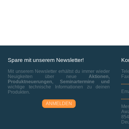
Spare mit unserem Newsletter!
Ko
Mit unserem Newsletter erhältst du immer wieder
Tel
Neuigkeiten über neue
Aktionen,
Fax
Produktneuerungen,
Seminartermine und
wichtige technische Informationen zu deinen
Ema
Produkten.
ANMELDEN
Mes
Awa
854
Deu