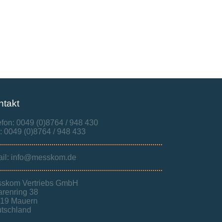
ntakt
efon: 0049 (0)8764 / 948 430
: 0049 (0)8764 / 948 433
il: info@messkom.de
skom Vertriebs GmbH
renring 38
19 Mauern
tschland