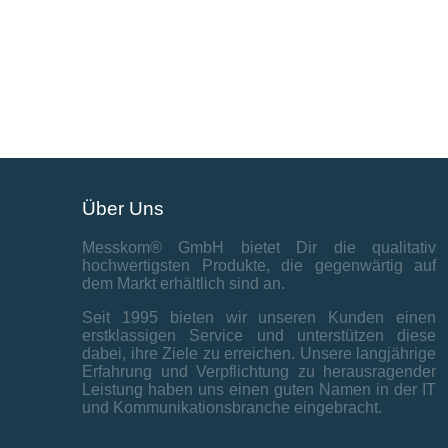
Über Uns
Messkom® GmbH bietet Dir die qualitativ
hochwertigsten Produkte, die gegenwärtig auf
dem Markt erhältlich sind an.
Seit 1995 bieten wir unseren Kunden einen
erstklassigen Service und unterstützen diese
dabei, ihre Ziele zu erreichen. Unsere langjährige
Erfahrung und Verpflichtung zu herausragender
Leistung haben uns einen guten Namen in der IT
und Kommunikationsbranche eingebracht.