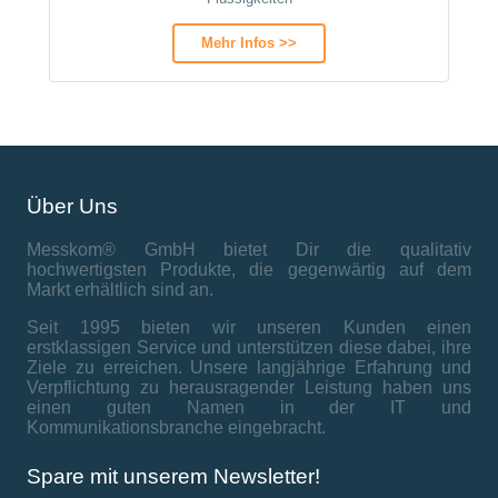
Mehr Infos >>
Über Uns
Messkom® GmbH bietet Dir die qualitativ
hochwertigsten Produkte, die gegenwärtig auf dem
Markt erhältlich sind an.
Seit 1995 bieten wir unseren Kunden einen
erstklassigen Service und unterstützen diese dabei, ihre
Ziele zu erreichen. Unsere langjährige Erfahrung und
Verpflichtung zu herausragender Leistung haben uns
einen guten Namen in der IT und
Kommunikationsbranche eingebracht.
Spare mit unserem Newsletter!