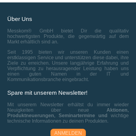
Über Uns
Messkom® GmbH bietet Dir die qualitativ
hochwertigsten Produkte, die gegenwärtig auf dem
Markt erhältlich sind an.
Seit 1995 bieten wir unseren Kunden einen
erstklassigen Service und unterstützen diese dabei, ihre
Ziele zu erreichen. Unsere langjährige Erfahrung und
Verpflichtung zu herausragender Leistung haben uns
einen guten Namen in der IT und
Kommunikationsbranche eingebracht.
Spare mit unserem Newsletter!
Mit unserem Newsletter erhältst du immer wieder
Neuigkeiten über neue
Aktionen,
Produktneuerungen,
Seminartermine und
wichtige
technische Informationen zu deinen Produkten.
ANMELDEN