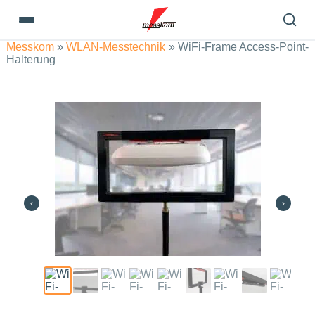
Messkom
»
WLAN-Messtechnik
»
WiFi-Frame Access-Point-
Halterung
‹
›