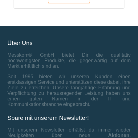
Über Uns
Messkom® GmbH bietet Dir die qualitativ
hochwertigsten Produkte, die gegenwärtig auf dem
Markt erhältlich sind an.
Seit 1995 bieten wir unseren Kunden einen
erstklassigen Service und unterstützen diese dabei, ihre
Ziele zu erreichen. Unsere langjährige Erfahrung und
Verpflichtung zu herausragender Leistung haben uns
einen guten Namen in der IT und
Kommunikationsbranche eingebracht.
Spare mit unserem Newsletter!
Mit unserem Newsletter erhältst du immer wieder
Neuigkeiten über neue
Aktionen,