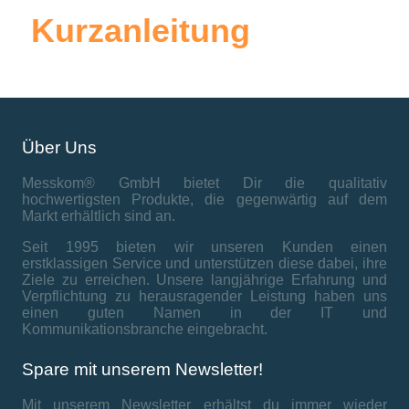
Kurzanleitung
Über Uns
Messkom® GmbH bietet Dir die qualitativ
hochwertigsten Produkte, die gegenwärtig auf dem
Markt erhältlich sind an.
Seit 1995 bieten wir unseren Kunden einen
erstklassigen Service und unterstützen diese dabei, ihre
Ziele zu erreichen. Unsere langjährige Erfahrung und
Verpflichtung zu herausragender Leistung haben uns
einen guten Namen in der IT und
Kommunikationsbranche eingebracht.
Spare mit unserem Newsletter!
Mit unserem Newsletter erhältst du immer wieder