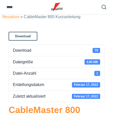
Messkom
»
CableMaster 800 Kurzanleitung
Download
Download
70
Dateigröße
4.80 MB
Datei-Anzahl
1
Erstellungsdatum
Februar 17, 2022
Zuletzt aktualisiert
Februar 17, 2022
CableMaster 800