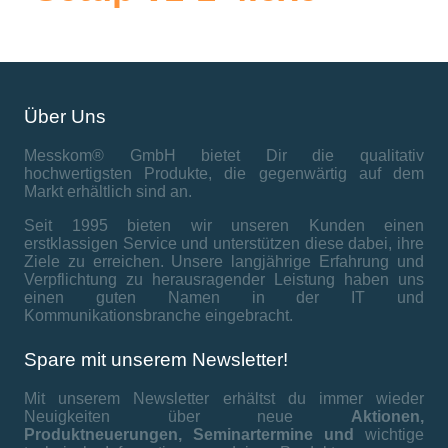
Über Uns
Messkom® GmbH bietet Dir die qualitativ
hochwertigsten Produkte, die gegenwärtig auf dem
Markt erhältlich sind an.
Seit 1995 bieten wir unseren Kunden einen
erstklassigen Service und unterstützen diese dabei, ihre
Ziele zu erreichen. Unsere langjährige Erfahrung und
Verpflichtung zu herausragender Leistung haben uns
einen guten Namen in der IT und
Kommunikationsbranche eingebracht.
Spare mit unserem Newsletter!
Mit unserem Newsletter erhältst du immer wieder
Neuigkeiten über neue
Aktionen,
Produktneuerungen,
Seminartermine und
wichtige