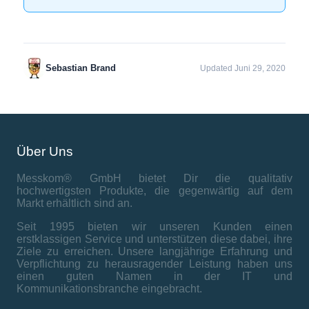
Sebastian Brand
Updated Juni 29, 2020
Über Uns
Messkom® GmbH bietet Dir die qualitativ
hochwertigsten Produkte, die gegenwärtig auf dem
Markt erhältlich sind an.
Seit 1995 bieten wir unseren Kunden einen
erstklassigen Service und unterstützen diese dabei, ihre
Ziele zu erreichen. Unsere langjährige Erfahrung und
Verpflichtung zu herausragender Leistung haben uns
einen guten Namen in der IT und
Kommunikationsbranche eingebracht.