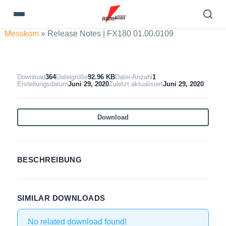
Messkom
»
Release Notes | FX180 01.00.0109
Download
364
Dateigröße
92.96 KB
Datei-Anzahl
1
Erstellungsdatum
Juni 29, 2020
Zuletzt aktualisiert
Juni 29, 2020
Download
BESCHREIBUNG
SIMILAR DOWNLOADS
No related download found!