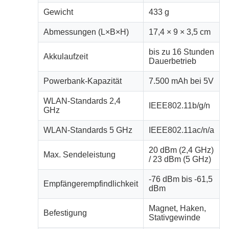
Gewicht
433 g
Abmessungen (L×B×H)
17,4 × 9 × 3,5 cm
bis zu 16 Stunden
Akkulaufzeit
Dauerbetrieb
Powerbank-Kapazität
7.500 mAh bei 5V
WLAN-Standards 2,4
IEEE802.11b/g/n
GHz
WLAN-Standards 5 GHz
IEEE802.11ac/n/a
20 dBm (2,4 GHz)
Max. Sendeleistung
/ 23 dBm (5 GHz)
-76 dBm bis -61,5
Empfängerempfindlichkeit
dBm
Magnet, Haken,
Befestigung
Stativgewinde