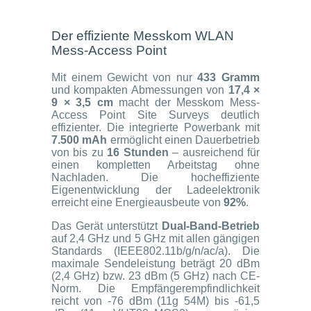
Der effiziente Messkom WLAN
Mess-Access Point
Mit einem Gewicht von nur
433 Gramm
und kompakten Abmessungen von
17,4 ×
9 × 3,5 cm
macht der Messkom Mess-
Access Point Site Surveys deutlich
effizienter. Die integrierte Powerbank mit
7.500 mAh
ermöglicht einen Dauerbetrieb
von bis zu
16 Stunden
– ausreichend für
einen kompletten Arbeitstag ohne
Nachladen. Die hocheffiziente
Eigenentwicklung der Ladeelektronik
erreicht eine Energieausbeute von
92%
.
Das Gerät unterstützt
Dual-Band-Betrieb
auf 2,4 GHz und 5 GHz mit allen gängigen
Standards (IEEE802.11b/g/n/ac/a). Die
maximale Sendeleistung beträgt 20 dBm
(2,4 GHz) bzw. 23 dBm (5 GHz) nach CE-
Norm. Die Empfängerempfindlichkeit
reicht von -76 dBm (11g 54M) bis -61,5