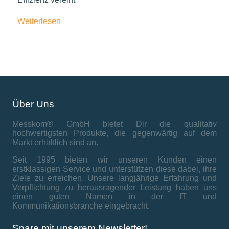
Weiterlesen
Über Uns
Messkom® GmbH bietet Dir die qualitativ
hochwertigsten Produkte, die gegenwärtig auf dem
Markt erhältlich sind an.
Seit 1995 bieten wir unseren Kunden einen
erstklassigen Service und unterstützen diese dabei, ihre
Ziele zu erreichen. Unsere langjährige Erfahrung und
Verpflichtung zu herausragender Leistung haben uns
einen guten Namen in der IT und
Kommunikationsbranche eingebracht.
Spare mit unserem Newsletter!