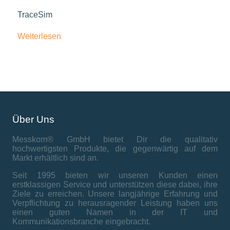
TraceSim
Weiterlesen
Über Uns
Messkom® GmbH bietet Dir die qualitativ
hochwertigsten Produkte, die gegenwärtig auf dem
Markt erhältlich sind an.
Seit 1995 bieten wir unseren Kunden einen
erstklassigen Service und unterstützen diese dabei, ihre
Ziele zu erreichen. Unsere langjährige Erfahrung und
Verpflichtung zu herausragender Leistung haben uns
einen guten Namen in der IT und
Kommunikationsbranche eingebracht.