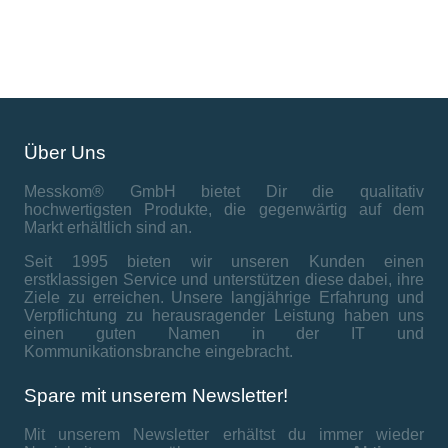
Über Uns
Messkom® GmbH bietet Dir die qualitativ
hochwertigsten Produkte, die gegenwärtig auf dem
Markt erhältlich sind an.
Seit 1995 bieten wir unseren Kunden einen
erstklassigen Service und unterstützen diese dabei, ihre
Ziele zu erreichen. Unsere langjährige Erfahrung und
Verpflichtung zu herausragender Leistung haben uns
einen guten Namen in der IT und
Kommunikationsbranche eingebracht.
Spare mit unserem Newsletter!
Mit unserem Newsletter erhältst du immer wieder