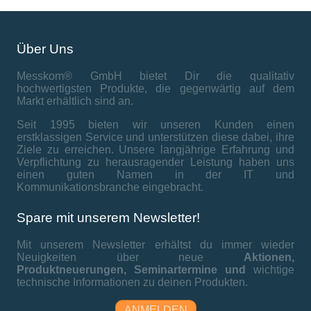
Über Uns
Messkom® GmbH bietet Dir die qualitativ
hochwertigsten Produkte, die gegenwärtig auf dem
Markt erhältlich sind an.
Seit 1995 bieten wir unseren Kunden einen
erstklassigen Service und unterstützen diese dabei, ihre
Ziele zu erreichen. Unsere langjährige Erfahrung und
Verpflichtung zu herausragender Leistung haben uns
einen guten Namen in der IT und
Kommunikationsbranche eingebracht.
Spare mit unserem Newsletter!
Mit unserem Newsletter erhältst du immer wieder
Neuigkeiten über neue
Aktionen,
Produktneuerungen,
Seminartermine und
wichtige
technische Informationen zu deinen Produkten.
ANMELDEN