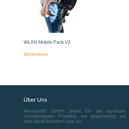
WLAN Mobile Pack V2
Weiterlesen
Über Uns
Messkom® GmbH bietet Dir die qualitativ
hochwertigsten Produkte, die gegenwärtig auf
dem Markt erhältlich sind an.