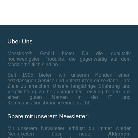
Über Uns
Messkom® GmbH bietet Dir die qualitativ
hochwertigsten Produkte, die gegenwärtig auf dem
Markt erhältlich sind an.
Seit 1995 bieten wir unseren Kunden einen
erstklassigen Service und unterstützen diese dabei, ihre
Ziele zu erreichen. Unsere langjährige Erfahrung und
Verpflichtung zu herausragender Leistung haben uns
einen guten Namen in der IT und
Kommunikationsbranche eingebracht.
Spare mit unserem Newsletter!
Mit unserem Newsletter erhältst du immer wieder
Neuigkeiten über neue
Aktionen,