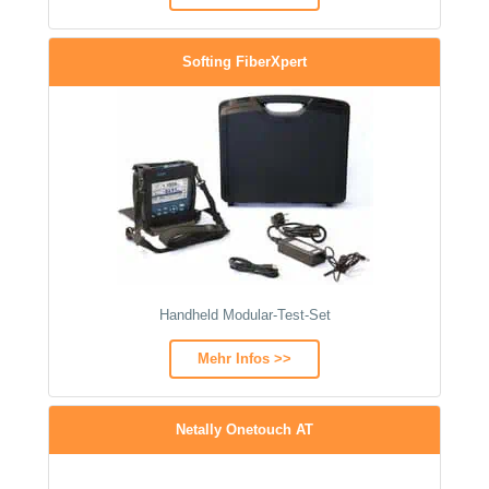
Softing FiberXpert
Handheld Modular-Test-Set
Mehr Infos >>
Netally Onetouch AT