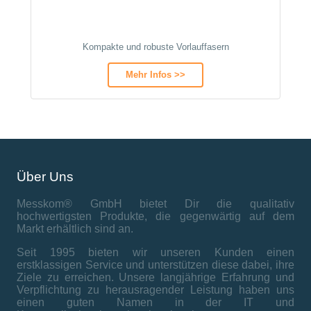
Kompakte und robuste Vorlauffasern
Mehr Infos >>
Über Uns
Messkom® GmbH bietet Dir die qualitativ
hochwertigsten Produkte, die gegenwärtig auf dem
Markt erhältlich sind an.
Seit 1995 bieten wir unseren Kunden einen
erstklassigen Service und unterstützen diese dabei, ihre
Ziele zu erreichen. Unsere langjährige Erfahrung und
Verpflichtung zu herausragender Leistung haben uns
einen guten Namen in der IT und