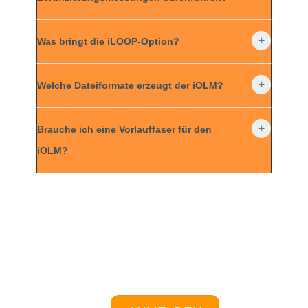
Was bringt die iLOOP-Option?
Welche Dateiformate erzeugt der iOLM?
Brauche ich eine Vorlauffaser für den
iOLM?
Mit unserem Newsletter erhältst du immer
wieder Neuigkeiten über neue
Aktionen
,
Produktneuerungen
,
Seminartermine
und wichtige technische Informationen zu
deinen Produkten