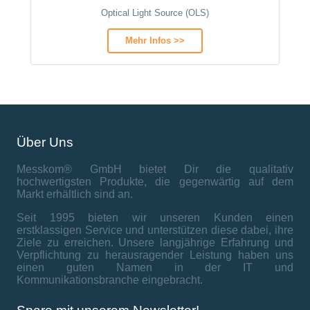
Optical Light Source (OLS)
Mehr Infos >>
Über Uns
Messkom® GmbH bietet Dir die qualitativ
hochwertigsten Produkte, die gegenwärtig auf dem
Markt erhältlich sind an.
Seit 1995 bieten wir unseren Kunden einen
erstklassigen Service und unterstützen diese dabei, ihre
Ziele zu erreichen. Unsere langjährige Erfahrung und
Verpflichtung zu herausragender Leistung haben uns
einen guten Namen in der IT und
Kommunikationsbranche eingebracht.