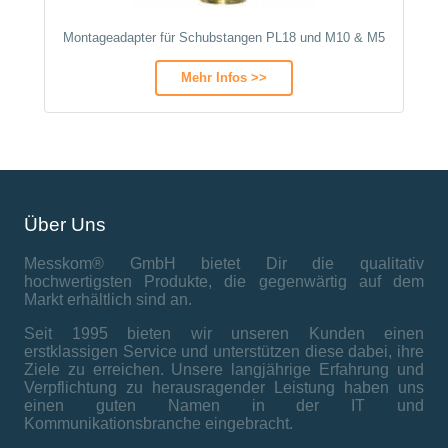
Montageadapter für Schubstangen PL18 und M10 & M5
Mehr Infos >>
Über Uns
Messkom® GmbH bietet Dir die qualitativ
hochwertigsten Produkte, die gegenwärtig auf dem
Markt erhältlich sind an.
Seit 1995 bieten wir unseren Kunden einen
erstklassigen Service und unterstützen diese dabei, ihre
Ziele zu erreichen. Unsere langjährige Erfahrung und
Verpflichtung zu herausragender Leistung haben uns
einen guten Namen in der IT und
Kommunikationsbranche eingebracht.