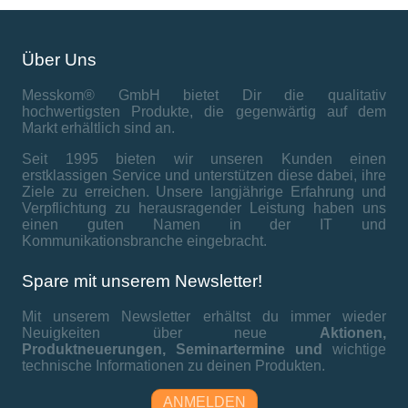
Über Uns
Messkom® GmbH bietet Dir die qualitativ
hochwertigsten Produkte, die gegenwärtig auf dem
Markt erhältlich sind an.
Seit 1995 bieten wir unseren Kunden einen
erstklassigen Service und unterstützen diese dabei, ihre
Ziele zu erreichen. Unsere langjährige Erfahrung und
Verpflichtung zu herausragender Leistung haben uns
einen guten Namen in der IT und
Kommunikationsbranche eingebracht.
Spare mit unserem Newsletter!
Mit unserem Newsletter erhältst du immer wieder
Neuigkeiten über neue
Aktionen,
Produktneuerungen,
Seminartermine und
wichtige
technische Informationen zu deinen Produkten.
ANMELDEN