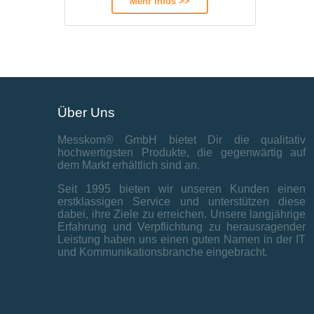
Mehr Infos >>
Über Uns
Messkom® GmbH bietet Dir die qualitativ
hochwertigsten Produkte, die gegenwärtig auf
dem Markt erhältlich sind an.
Seit 1995 bieten wir unseren Kunden einen
erstklassigen Service und unterstützen diese
dabei, ihre Ziele zu erreichen. Unsere langjährige
Erfahrung und Verpflichtung zu herausragender
Leistung haben uns einen guten Namen in der IT
und Kommunikationsbranche eingebracht.