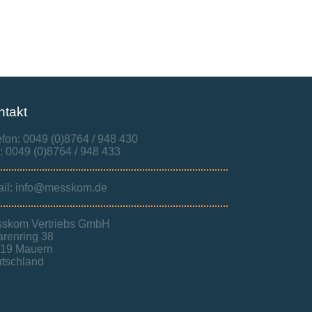
ntakt
efon: 0049 (0)8764 / 948 430
: 0049 (0)8764 / 948 433
il: info@messkom.de
skom Vertriebs GmbH
renring 38
19 Mauern
tschland