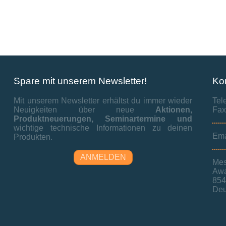
Spare mit unserem Newsletter!
Ko
Mit unserem Newsletter erhältst du immer wieder
Tel
Neuigkeiten über neue
Aktionen,
Fax
Produktneuerungen,
Seminartermine und
wichtige technische Informationen zu deinen
Ema
Produkten.
ANMELDEN
Mes
Awa
854
Deu