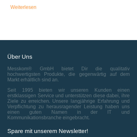
Weiterlesen
Über Uns
Messkom® GmbH bietet Dir die qualitativ
hochwertigsten Produkte, die gegenwärtig auf dem
Markt erhältlich sind an.
Seit 1995 bieten wir unseren Kunden einen
erstklassigen Service und unterstützen diese dabei, ihre
Ziele zu erreichen. Unsere langjährige Erfahrung und
Verpflichtung zu herausragender Leistung haben uns
einen guten Namen in der IT und
Kommunikationsbranche eingebracht.
Spare mit unserem Newsletter!