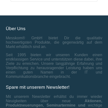
Über Uns
Messkom® GmbH bietet Dir die qualitativ
hochwertigsten Produkte, die gegenwärtig auf dem
Markt erhältlich sind an.
Seit 1995 bieten wir unseren Kunden einen
erstklassigen Service und unterstützen diese dabei, ihre
Ziele zu erreichen. Unsere langjährige Erfahrung und
Verpflichtung zu herausragender Leistung haben uns
einen guten Namen in der IT und
Kommunikationsbranche eingebracht.
Spare mit unserem Newsletter!
Mit unserem Newsletter erhältst du immer wieder
Neuigkeiten über neue
Aktionen,
Produktneuerungen,
Seminartermine und
wichtige