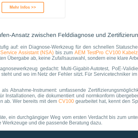
Mehr Infos >>
fen-Ansatz zwischen Felddiagnose und Zertifizieru
ufig auf: ein Diagnose-Werkzeug für den schnellen Statusche
ervice Assistant (NSA)
bis zum
AEM TestPro CV100 Kabelzer
en Übergabe ab, keine Zufallsauswahl, sondern eine klare Arbei
agnosewerkzeug gedacht: Multi-Gigabit-Autotest, PoE-Validier
steht und wo im Netz der Fehler sitzt. Für Servicetechniker im
als Abnahme-Instrument: umfassende Zertifizierungsmöglichk
ür Installationen, die dokumentiert und normkonform übergeb
en ab. Wer bereits mit dem
CV100
gearbeitet hat, kennt den S
räte, ein durchgängiger Weg vom ersten Verdacht bis zum unter
 Werkzeuge und die passende Beratung dazu.