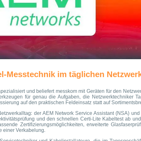
el-Messtechnik im täglichen Netzwer
ezialisiert und beliefert messkom mit Geräten für den Netzwerka
rkzeugen für genau die Aufgaben, die Netzwerktechniker Tag 
ierung auf den praktischen Feldeinsatz statt auf Sortimentsbreit
etzwerkalltag: der AEM Network Service Assistant (NSA) und
ktivitätsprüfung und den schnellen Certi-Lite Kabeltest ab un
ssende Zertifizierungsmöglichkeiten, erweiterte Glasfaserp
 einer Verkabelung.
-Servicetechniker und Kabelinstallateure, die im Tagesgeschäf