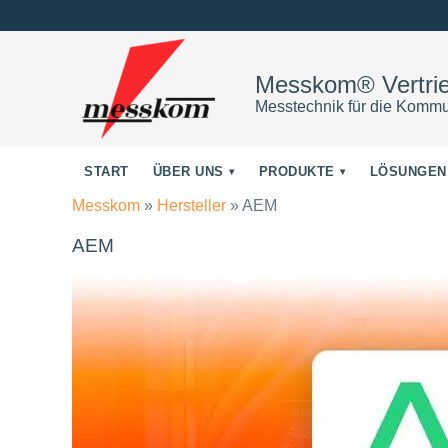
Messkom® Vertr
Messtechnik für die Kommu
START
ÜBER UNS
PRODUKTE
LÖSUNGEN
Messkom
»
Hersteller
»
AEM
AEM