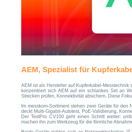
AEM, Spezialist für Kupferkab
AEM ist als Hersteller auf Kupferkabel-Messtechnik sp
konzentriert sich AEM auf ein schlankes Set an We
Strecken prüfen, Konnektivität absichern. Diese Fokuss
Im messkom-Sortiment stehen zwei Geräte für den N
deckt Multi-Gigabit-Autotest, PoE-Validierung, Konne
Der TestPro CV100 geht einen Schritt weiter: umfa
machen ihn zum Werkzeug für die förmliche Abnahme
Beide Geräte richten sich an Netzwerktechniker, IT